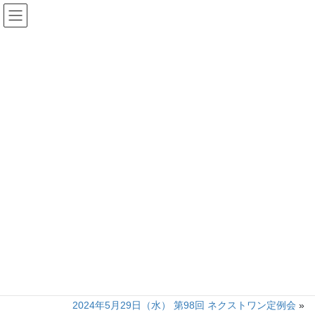
コ
ナ
ン
ビ
テ
ゲ
HOME
定例会（朝会）
2024年4月24日（水） 第97回 ネクストワン定例会
ン
ー
ツ
シ
へ
ョ
2024年3月28日
/ 最終更新日時 :
2024年3月28日
okubo
ス
ン
定例会（朝会）
キ
に
2024年4月24日（水） 第97回 ネク
ッ
移
プ
動
ストワン定例会
この情報へのアクセスはメンバーに限定されています。ログイン
してください。メンバー登録は下記リンクをクリックしてくださ
い。
定例会（朝会）
カテゴリー
«
2024年3月27日（水） 第96回 ネクストワン定例会
2024年5月29日（水） 第98回 ネクストワン定例会
»